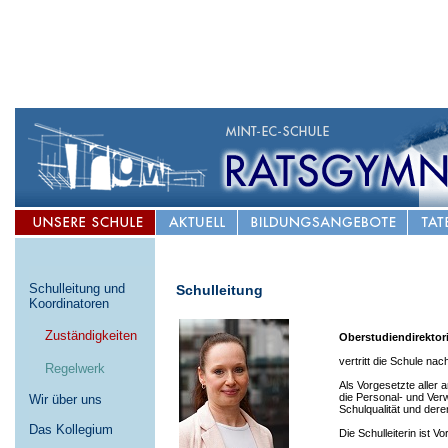
Schulleitung und
Schulleitung
Koordinatoren
––
Zuständigkeiten
Oberstudiendirektor
vertritt die Schule n
––
Regelwerk
Als Vorgesetzte aller 
die Personal- und Ve
Wir über uns
Schulqualität und dere
Das Kollegium
Die Schulleiterin ist